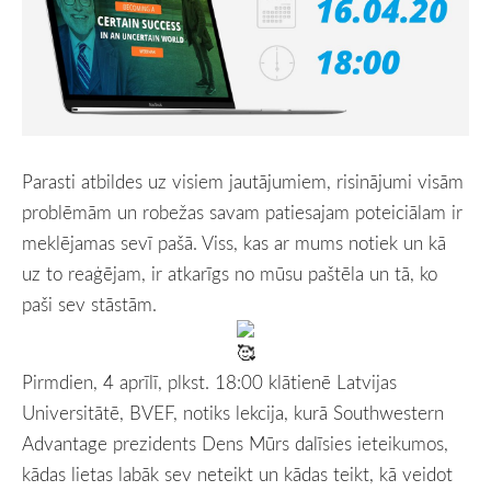
Parasti atbildes uz visiem jautājumiem, risinājumi visām
problēmām un robežas savam patiesajam poteiciālam ir
meklējamas sevī pašā. Viss, kas ar mums notiek un kā
uz to reaģējam, ir atkarīgs no mūsu paštēla un tā, ko
paši sev stāstām.
Pirmdien, 4 aprīlī, plkst. 18:00 klātienē Latvijas
Universitātē, BVEF, notiks lekcija, kurā Southwestern
Advantage prezidents Dens Mūrs dalīsies ieteikumos,
kādas lietas labāk sev neteikt un kādas teikt, kā veidot