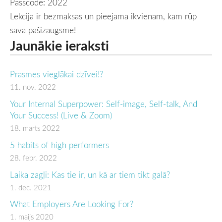
Passcode: 2022
Lekcija ir bezmaksas un pieejama ikvienam, kam rūp
sava pašizaugsme!
Jaunākie ieraksti
Prasmes vieglākai dzīvei!?
11. nov. 2022
Your Internal Superpower: Self-image, Self-talk, And
Your Success! (Live & Zoom)
18. marts 2022
5 habits of high performers
28. febr. 2022
Laika zagļi: Kas tie ir, un kā ar tiem tikt galā?
1. dec. 2021
What Employers Are Looking For?
1. maijs 2020